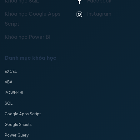
Khóa học SQL
Facebook
Khóa học Google Apps
Instagram
Script
Khóa học Power BI
Danh mục khóa học
EXCEL
VBA
POWER BI
SQL
Google Apps Script
Google Sheets
Power Query