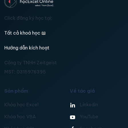
Click đăng ký học tại:
Tất cả khoá học
📖
Hướng dẫn kích hoạt
Công ty TNHH Zeitgeist
MST:
0315976395
Sản phẩm
Về tác giả
Khóa học Excel
Linkedin
Khóa học VBA
YouTube