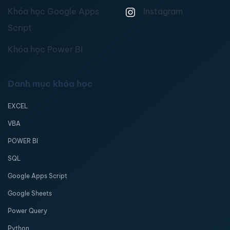
Khóa học Google Apps
Instagram
Script
Khóa học Power BI
Danh mục khóa học
EXCEL
VBA
POWER BI
SQL
Google Apps Script
Google Sheets
Power Query
Python