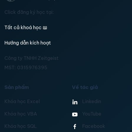
Click đăng ký học tại:
Tất cả khoá học
📖
Hướng dẫn kích hoạt
Công ty TNHH Zeitgeist
MST:
0315976395
Sản phẩm
Về tác giả
Khóa học Excel
Linkedin
Khóa học VBA
YouTube
Khóa học SQL
Facebook