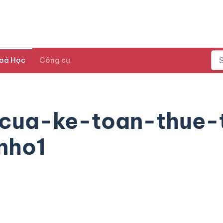
oá Học
Công cụ
cua-ke-toan-thue-
nho1