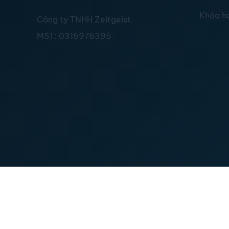
Khóa h
Công ty TNHH Zeitgeist
MST:
0315976395