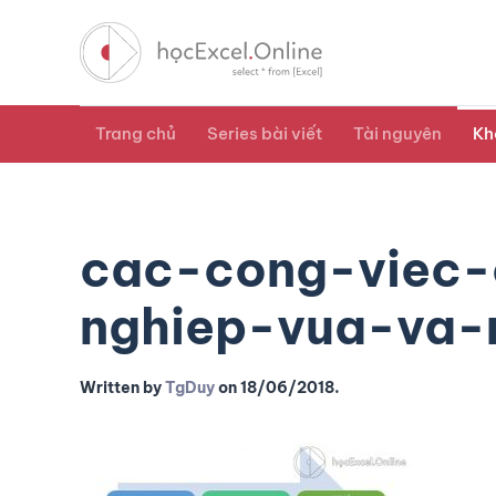
Trang chủ
Series bài viết
Tài nguyên
Kh
cac-cong-viec-
nghiep-vua-va-
Written by
TgDuy
on
18/06/2018
.