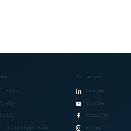
hẩm
Về tác giả
ọc Excel
Linkedin
ọc VBA
YouTube
ọc SQL
Facebook
ọc Google Apps Script
Instagram