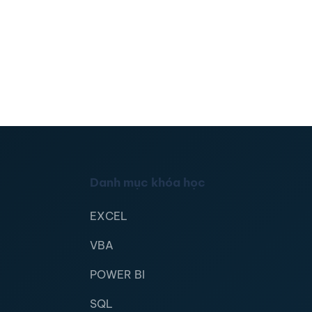
Danh mục khóa học
EXCEL
VBA
POWER BI
SQL