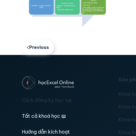
Previous
Sản p
Khóa h
Click đăng ký học tại:
Khóa h
Tất cả khoá học
📖
Khóa h
Hướng dẫn kích hoạt
Khóa h