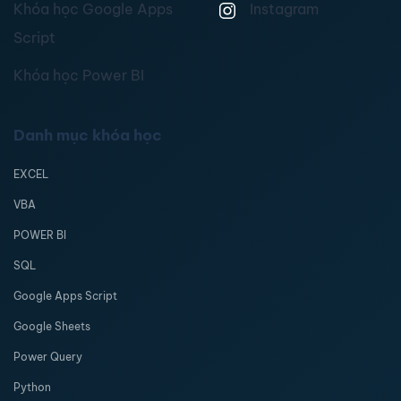
Khóa học Google Apps
Instagram
Script
Khóa học Power BI
Danh mục khóa học
EXCEL
VBA
POWER BI
SQL
Google Apps Script
Google Sheets
Power Query
Python