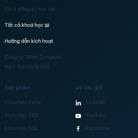
Click đăng ký học tại:
Tất cả khoá học
📖
Hướng dẫn kích hoạt
Công ty TNHH Zeitgeist
MST:
0315976395
Sản phẩm
Về tác giả
Khóa học Excel
Linkedin
Khóa học VBA
YouTube
Khóa học SQL
Facebook