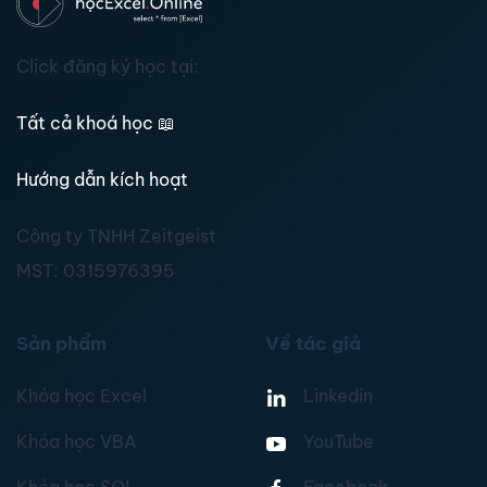
Click đăng ký học tại:
Tất cả khoá học
📖
Hướng dẫn kích hoạt
Công ty TNHH Zeitgeist
MST:
0315976395
Sản phẩm
Về tác giả
Khóa học Excel
Linkedin
Khóa học VBA
YouTube