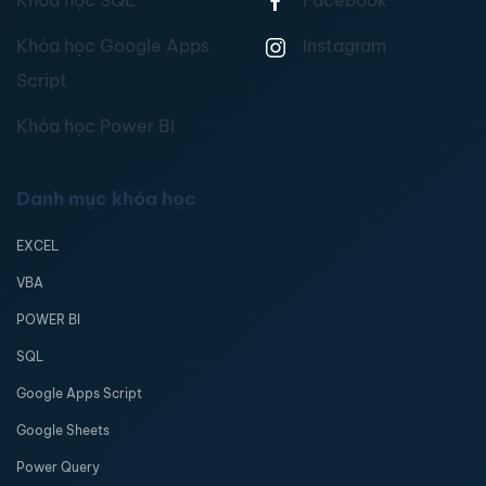
Khóa học SQL
Facebook
Khóa học Google Apps
Instagram
Script
Khóa học Power BI
Danh mục khóa học
EXCEL
VBA
POWER BI
SQL
Google Apps Script
Google Sheets
Power Query