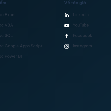
hẩm
Về tác giả
ọc Excel
Linkedin
ọc VBA
YouTube
ọc SQL
Facebook
ọc Google Apps Script
Instagram
ọc Power BI