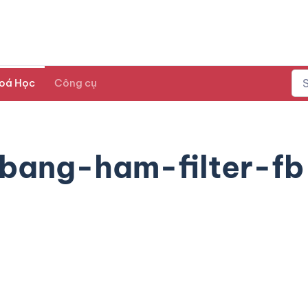
oá Học
Công cụ
bang-ham-filter-fb