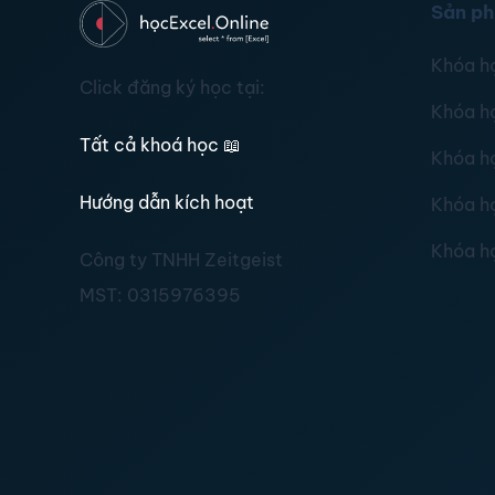
Sản p
Khóa h
Click đăng ký học tại:
Khóa h
Tất cả khoá học
📖
Khóa h
Hướng dẫn kích hoạt
Khóa h
Khóa h
Công ty TNHH Zeitgeist
MST:
0315976395