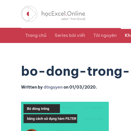
Trang chủ
Series bài viết
Tài nguyên
Kh
bo-dong-trong-
Written by
dtnguyen
on
01/03/2020
.