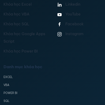
Khóa học Excel
Linkedin
Khóa học VBA
YouTube
Khóa học SQL
Facebook
Khóa học Google Apps
Instagram
Script
Khóa học Power BI
Danh mục khóa học
EXCEL
VBA
POWER BI
SQL