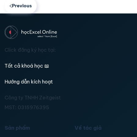
Previous
Click đăng ký học tại:
Tất cả khoá học
📖
Hướng dẫn kích hoạt
Công ty TNHH Zeitgeist
MST:
0315976395
Sản phẩm
Về tác giả