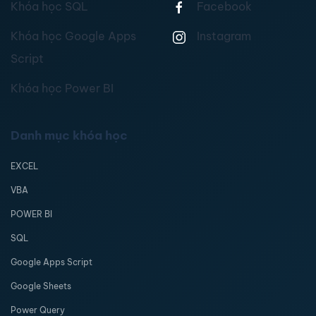
Khóa học SQL
Facebook
Khóa học Google Apps
Instagram
Script
Khóa học Power BI
Danh mục khóa học
EXCEL
VBA
POWER BI
SQL
Google Apps Script
Google Sheets
Power Query