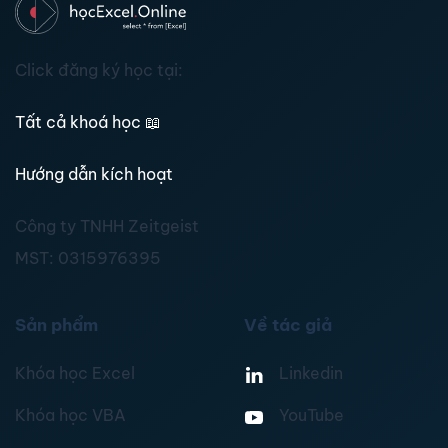
Click đăng ký học tại:
Tất cả khoá học
📖
Hướng dẫn kích hoạt
Công ty TNHH Zeitgeist
MST:
0315976395
Sản phẩm
Về tác giả
Khóa học Excel
Linkedin
Khóa học VBA
YouTube