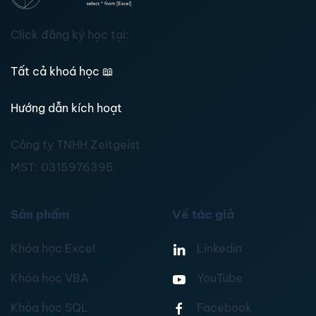
Click đăng ký học tại:
Tất cả khoá học
📖
Hướng dẫn kích hoạt
Công ty TNHH Zeitgeist
MST:
0315976395
Sản phẩm
Về tác giả
Khóa học Excel
Linkedin
Khóa học VBA
YouTube
Khóa học SQL
Facebook