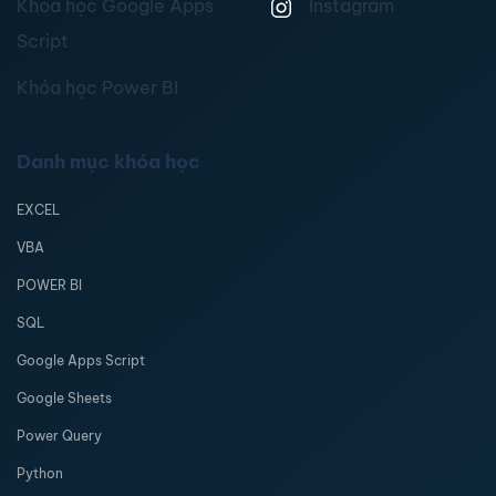
Khóa học Google Apps
Instagram
Script
Khóa học Power BI
Danh mục khóa học
EXCEL
VBA
POWER BI
SQL
Google Apps Script
Google Sheets
Power Query
Python