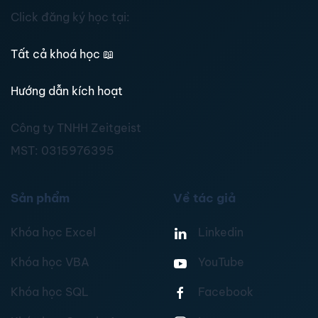
Click đăng ký học tại:
Tất cả khoá học
📖
Hướng dẫn kích hoạt
Công ty TNHH Zeitgeist
MST:
0315976395
Sản phẩm
Về tác giả
Khóa học Excel
Linkedin
Khóa học VBA
YouTube
Khóa học SQL
Facebook