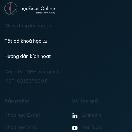
Click đăng ký học tại:
Tất cả khoá học
📖
Hướng dẫn kích hoạt
Công ty TNHH Zeitgeist
MST:
0315976395
Sản phẩm
Về tác giả
Khóa học Excel
Linkedin
Khóa học VBA
YouTube