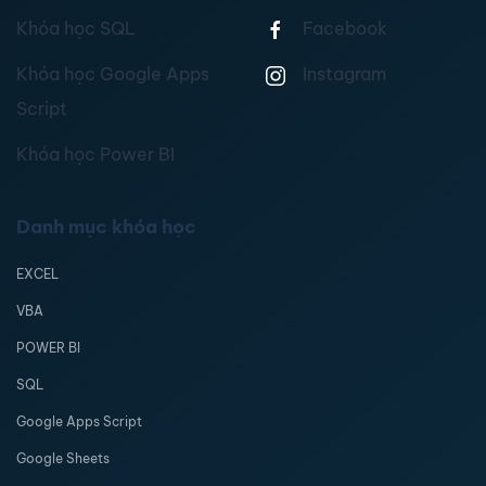
Khóa học SQL
Facebook
Khóa học Google Apps
Instagram
Script
Khóa học Power BI
Danh mục khóa học
EXCEL
VBA
POWER BI
SQL
Google Apps Script
Google Sheets