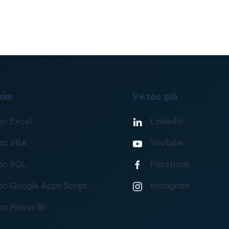
hẩm
Về tác giả
ọc Excel
Linkedin
ọc VBA
YouTube
ọc SQL
Facebook
ọc Google Apps Script
Instagram
ọc Power BI