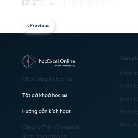
Previous
Sản p
Khóa h
Click đăng ký học tại:
Khóa h
Tất cả khoá học
📖
Khóa h
Hướng dẫn kích hoạt
Khóa h
Khóa h
Công ty TNHH Zeitgeist
MST:
0315976395