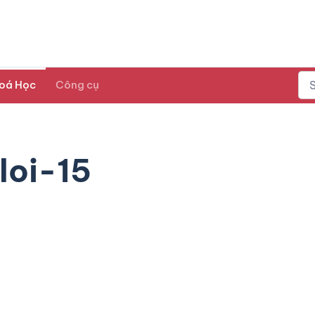
oá Học
Công cụ
loi-15