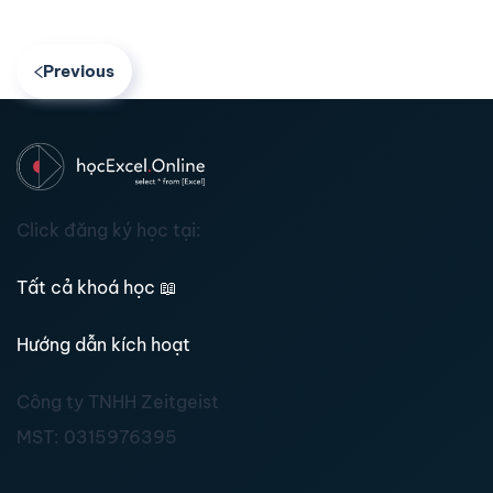
Previous
Click đăng ký học tại:
Tất cả khoá học
📖
Hướng dẫn kích hoạt
Công ty TNHH Zeitgeist
MST:
0315976395