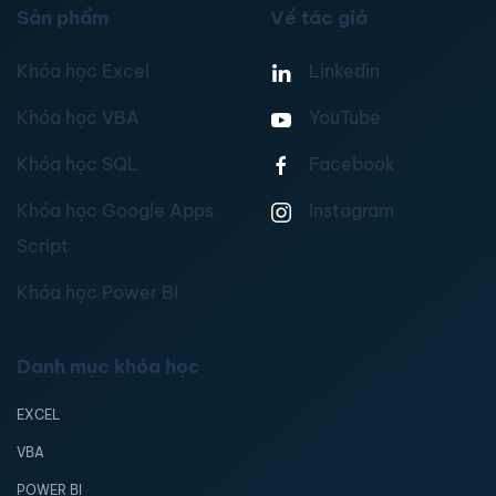
Sản phẩm
Về tác giả
Khóa học Excel
Linkedin
Khóa học VBA
YouTube
Khóa học SQL
Facebook
Khóa học Google Apps
Instagram
Script
Khóa học Power BI
Danh mục khóa học
EXCEL
VBA
POWER BI