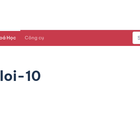
oá Học
Công cụ
loi-10