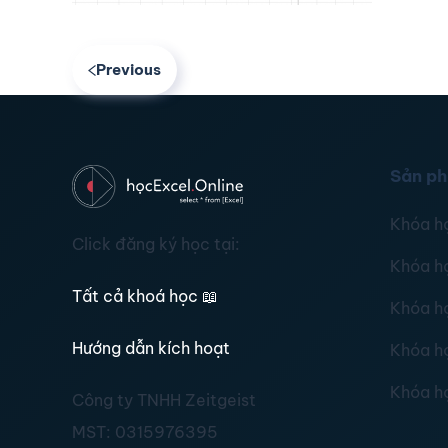
Previous
Sản p
Khóa h
Click đăng ký học tại:
Khóa h
Tất cả khoá học
📖
Khóa h
Hướng dẫn kích hoạt
Khóa h
Khóa h
Công ty TNHH Zeitgeist
MST:
0315976395