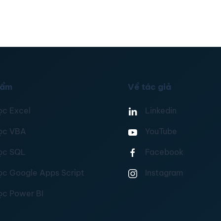
hẩm
Về tác giả
ọc Excel
Linkedin
ọc VBA
YouTube
ọc SQL
Facebook
ọc Google Apps Script
Instagram
ọc Power BI