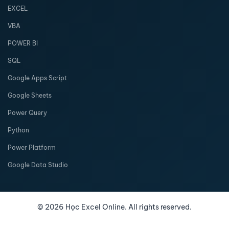
EXCEL
VBA
POWER BI
SQL
Google Apps Script
Google Sheets
Power Query
Python
Power Platform
Google Data Studio
©
2026
Học Excel Online. All rights reserved.