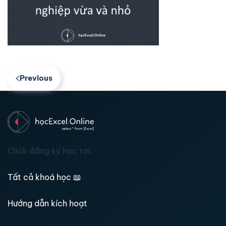
Previous
Click đăng ký học tại:
Tất cả khoá học
📖
Hướng dẫn kích hoạt