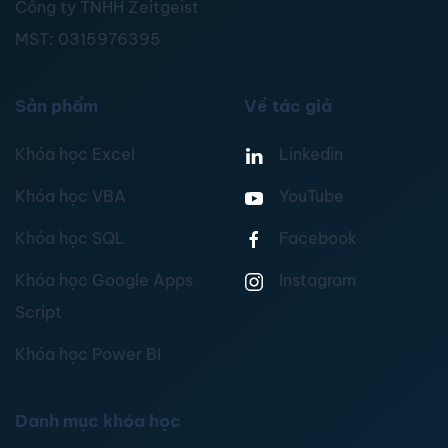
Công ty TNHH Zeitgeist
MST:
0315976395
Sản phẩm
Về tác giả
Khóa học Excel
Linkedin
Khóa học VBA
YouTube
Khóa học SQL
Facebook
Khóa học Google Apps
Instagram
Script
Khóa học Power BI
Danh mục khóa học