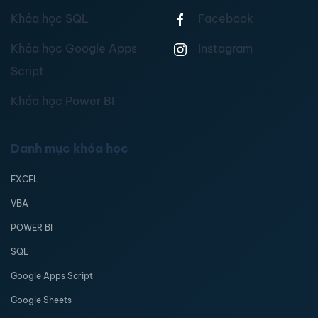
Khóa học SQL
Facebook
Khóa học Google Apps
Instagram
Script
Khóa học Power BI
Danh mục khóa học
EXCEL
VBA
POWER BI
SQL
Google Apps Script
Google Sheets