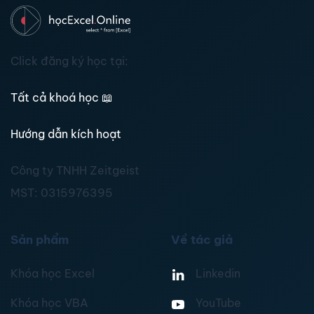
Click đăng ký học tại:
Tất cả khoá học
📖
Hướng dẫn kích hoạt
Công ty TNHH Zeitgeist
MST:
0315976395
Sản phẩm
Về tác giả
Khóa học Excel
Linkedin
Khóa học VBA
YouTube