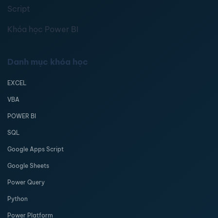
Script
Khóa học Power BI
Danh mục khóa học
EXCEL
VBA
POWER BI
SQL
Google Apps Script
Google Sheets
Power Query
Python
Power Platform