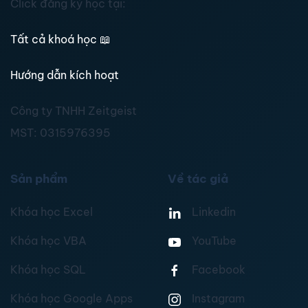
Click đăng ký học tại:
Tất cả khoá học
📖
Hướng dẫn kích hoạt
Công ty TNHH Zeitgeist
MST:
0315976395
Sản phẩm
Về tác giả
Khóa học Excel
Linkedin
Khóa học VBA
YouTube
Khóa học SQL
Facebook
Khóa học Google Apps
Instagram