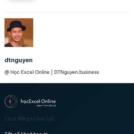
dtnguyen
@ Học Excel Online | DTNguyen.business
Click đăng ký học tại: