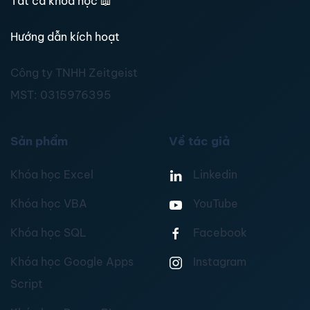
Tất cả khoá học
📖
Hướng dẫn kích hoạt
Công ty TNHH Zeitgeist
MST:
0315976395
Sản phẩm
Về tác giả
Khóa học Excel
Linkedin
Khóa học VBA
YouTube
Khóa học SQL
Facebook
Khóa học Google Apps
Instagram
Script