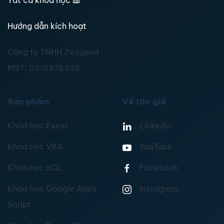
Tất cả khoá học
📖
Hướng dẫn kích hoạt
Công ty TNHH Zeitgeist
MST:
0315976395
Sản phẩm
Về tác giả
Khóa học Excel
Linkedin
Khóa học VBA
YouTube
Khóa học SQL
Facebook
Khóa học Google Apps
Instagram
Script