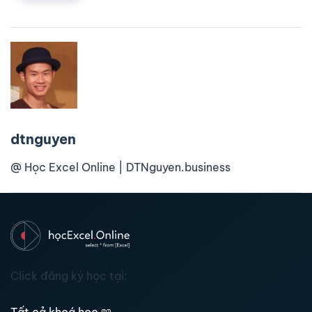
dtnguyen
@ Học Excel Online | DTNguyen.business
Click đăng ký học tại: