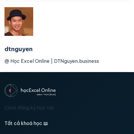
dtnguyen
@ Học Excel Online | DTNguyen.business
Click đăng ký học tại:
Tất cả khoá học
📖