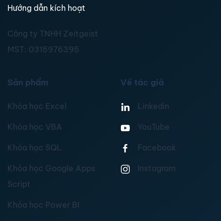
Hướng dẫn kích hoạt
Công ty TNHH Zeitgeist
MST:
0315976395
Sản phẩm
Về tác giả
Khóa học Excel
Linkedin
Khóa học VBA
YouTube
Khóa học SQL
Facebook
Khóa học Google Apps
Instagram
Script
Khóa học Power BI