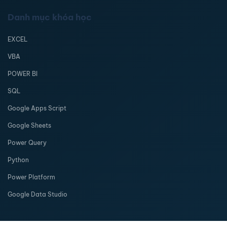
Danh mục khóa học
EXCEL
VBA
POWER BI
SQL
Google Apps Script
Google Sheets
Power Query
Python
Power Platform
Google Data Studio