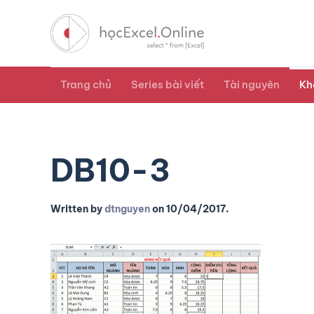
Trang chủ
Series bài viết
Tài nguyên
Kh
DB10-3
Written by
dtnguyen
on
10/04/2017
.