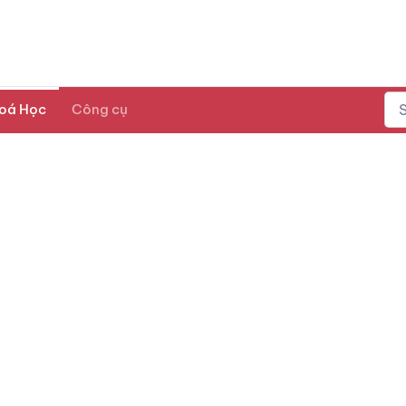
oá Học
Công cụ