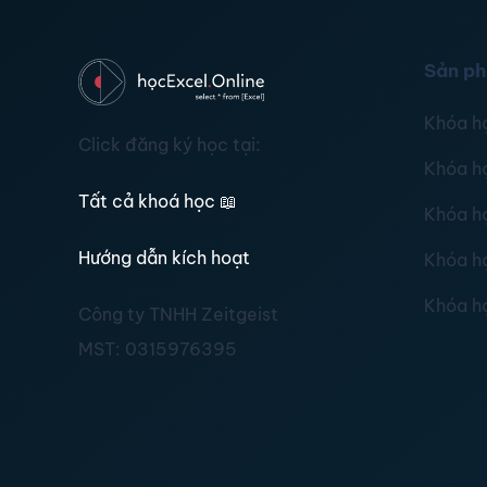
Sản p
Khóa h
Click đăng ký học tại:
Khóa h
Tất cả khoá học
📖
Khóa h
Hướng dẫn kích hoạt
Khóa h
Khóa h
Công ty TNHH Zeitgeist
MST:
0315976395