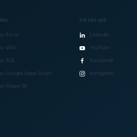
hẩm
Về tác giả
ọc Excel
Linkedin
ọc VBA
YouTube
ọc SQL
Facebook
ọc Google Apps Script
Instagram
ọc Power BI