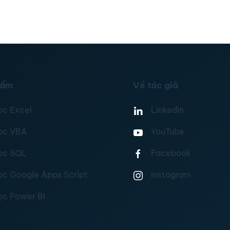
hẩm
Về tác giả
ọc Excel
Linkedin
ọc VBA
YouTube
ọc SQL
Facebook
ọc Google Apps Script
Instagram
ọc Power BI