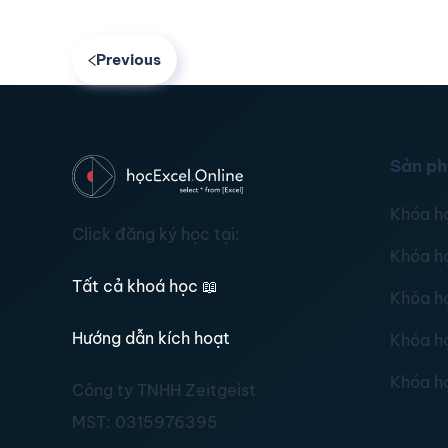
Previous
Sản p
Khóa h
Click đăng ký học tại:
Khóa h
Tất cả khoá học
📖
Khóa h
Hướng dẫn kích hoạt
Khóa h
Khóa h
Công ty TNHH Zeitgeist
MST:
0315976395