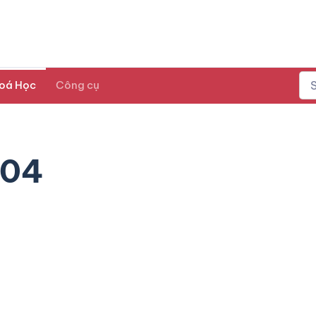
oá Học
Công cụ
-04