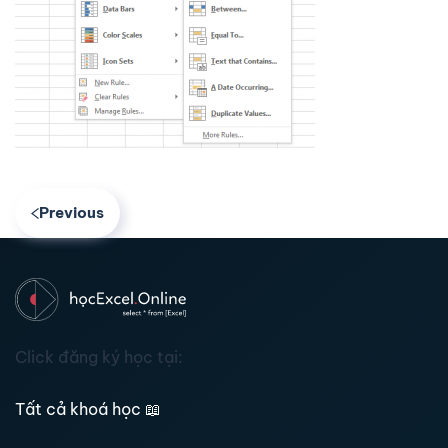
Previous
Click đăng ký học tại:
Tất cả khoá học
📖