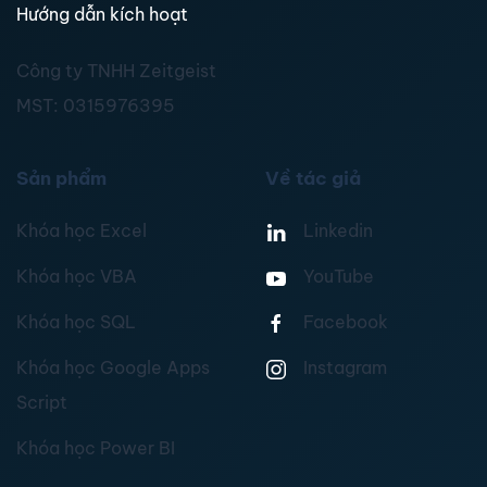
Hướng dẫn kích hoạt
Công ty TNHH Zeitgeist
MST:
0315976395
Sản phẩm
Về tác giả
Khóa học Excel
Linkedin
Khóa học VBA
YouTube
Khóa học SQL
Facebook
Khóa học Google Apps
Instagram
Script
Khóa học Power BI