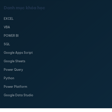
Danh mục khóa học
EXCEL
VBA
POWER BI
SQL
Google Apps Script
Google Sheets
Power Query
Python
Power Platform
Google Data Studio