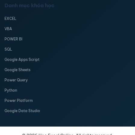
Danh mục khóa học
EXCEL
VBA
POWER BI
SQL
Google Apps Script
Google Sheets
Power Query
Python
Power Platform
Google Data Studio