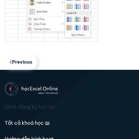
Previous
Click đăng ký học tại:
Tất cả khoá học
📖