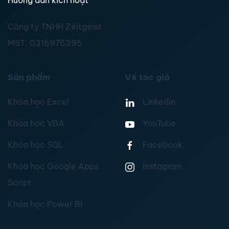
Hướng dẫn kích hoạt
Công ty TNHH Zeitgeist
MST:
0315976395
Sản phẩm
Về tác giả
Khóa học Excel
Linkedin
Khóa học VBA
YouTube
Khóa học SQL
Facebook
Khóa học Google Apps
Instagram
Script
Khóa học Power BI