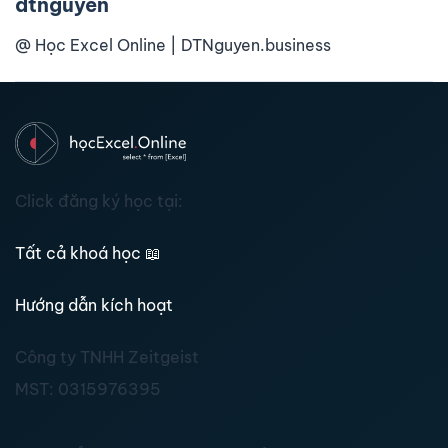
dtnguyen
@ Học Excel Online | DTNguyen.business
Click đăng ký học tại:
Tất cả khoá học
📖
Hướng dẫn kích hoạt
Công ty TNHH Zeitgeist
MST:
0315976395