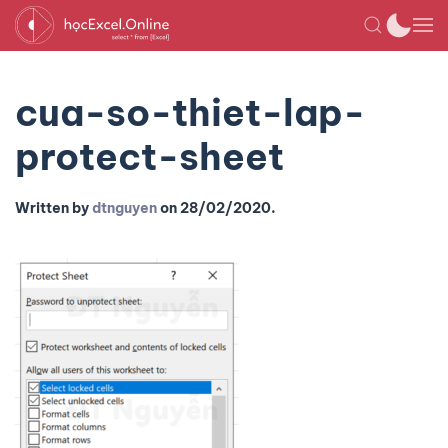
cua-so-thiet-lap-
protect-sheet
Written by
dtnguyen
on
28/02/2020
.