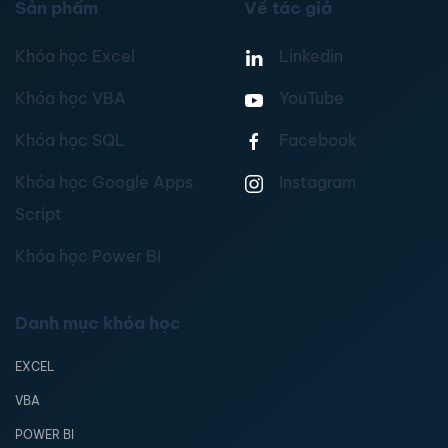
Sản phẩm
Về tác giả
Khóa học Excel
Linkedin
Khóa học VBA
YouTube
Khóa học SQL
Facebook
Khóa học Google Apps
Instagram
Script
Khóa học Power BI
Danh mục khóa học
EXCEL
VBA
POWER BI