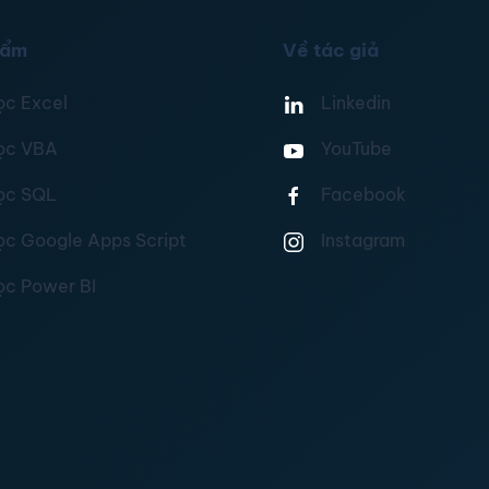
hẩm
Về tác giả
ọc Excel
Linkedin
ọc VBA
YouTube
ọc SQL
Facebook
ọc Google Apps Script
Instagram
ọc Power BI