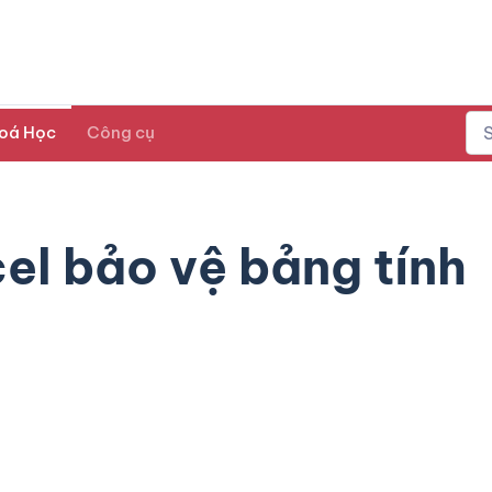
oá Học
Công cụ
el bảo vệ bảng tính