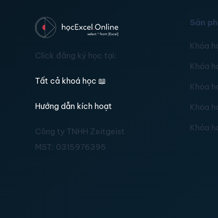
Sản p
Khóa h
Click đăng ký học tại:
Khóa h
Tất cả khoá học
📖
Khóa h
Hướng dẫn kích hoạt
Khóa h
Khóa h
Công ty TNHH Zeitgeist
MST:
0315976395