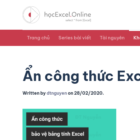
Trang chủ
Series bài viết
Tài nguyên
Kh
Ẩn công thức Exc
Written by
dtnguyen
on
28/02/2020
.