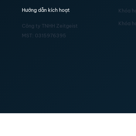
Hướng dẫn kích hoạt
Khóa h
Khóa h
Công ty TNHH Zeitgeist
MST:
0315976395