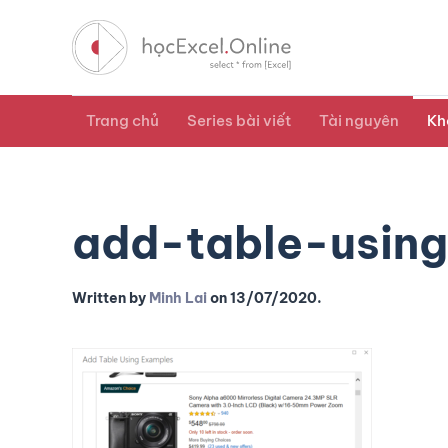
Trang chủ
Series bài viết
Tài nguyên
Kh
add-table-usin
Written by
Minh Lai
on
13/07/2020
.