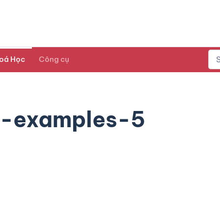
oá Học
Công cụ
g-examples-5