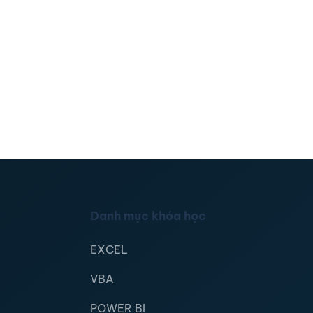
Danh mục khóa học
EXCEL
VBA
POWER BI