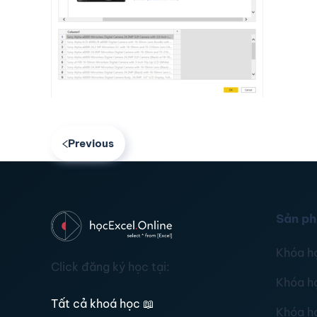
Previous
Sản p
Khóa h
Click đăng ký học tại:
Khóa h
Tất cả khoá học
📖
Khóa h