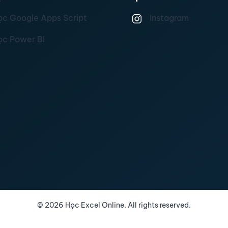
ọc Google Apps Script
Instagram
ọc Power BI
©
2026
Học Excel Online. All rights reserved.