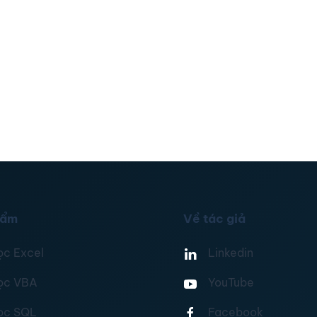
hẩm
Về tác giả
ọc Excel
Linkedin
ọc VBA
YouTube
ọc SQL
Facebook