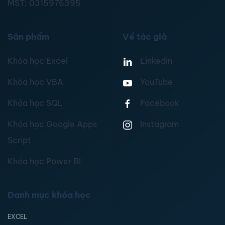
MST:
0315976395
Sản phẩm
Về tác giả
Khóa học Excel
Linkedin
Khóa học VBA
YouTube
Khóa học SQL
Facebook
Khóa học Google Apps
Instagram
Script
Khóa học Power BI
Danh mục khóa học
EXCEL