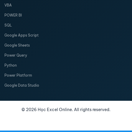
VBA
POWER BI
SQL
Google Apps Script
Google Sheets
Power Query
Python
Power Platform
Google Data Studio
©
2026
Học Excel Online. All rights reserved.