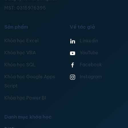
MST:
0315976395
Sản phẩm
Về tác giả
Khóa học Excel
Linkedin
Khóa học VBA
YouTube
Khóa học SQL
Facebook
Khóa học Google Apps
Instagram
Script
Khóa học Power BI
Danh mục khóa học