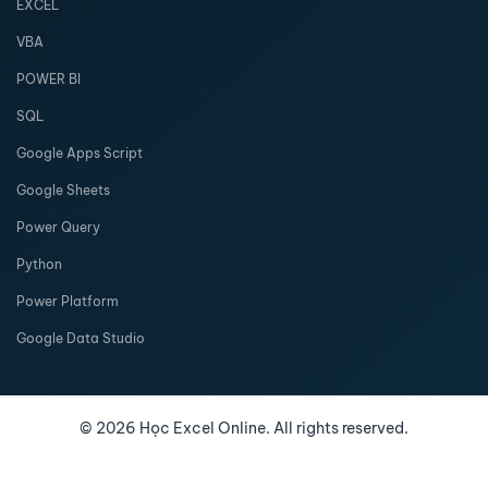
EXCEL
VBA
POWER BI
SQL
Google Apps Script
Google Sheets
Power Query
Python
Power Platform
Google Data Studio
©
2026
Học Excel Online. All rights reserved.