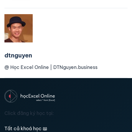
dtnguyen
@ Học Excel Online | DTNguyen.business
Click đăng ký học tại:
Tất cả khoá học
📖