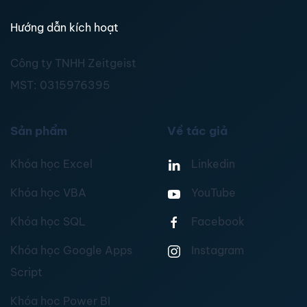
Hướng dẫn kích hoạt
Công ty TNHH Zeitgeist
MST:
0315976395
Sản phẩm
Về tác giả
Khóa học Excel
Linkedin
Khóa học VBA
YouTube
Khóa học SQL
Facebook
Khóa học Google Apps
Instagram
Script
Khóa học Power BI