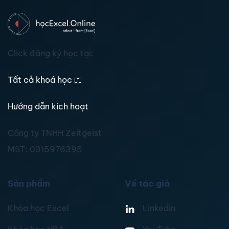
Click đăng ký học tại:
Tất cả khoá học
📖
Hướng dẫn kích hoạt
Công ty TNHH Zeitgeist
MST:
0315976395
Sản phẩm
Về tác giả
Khóa học Excel
Linkedin