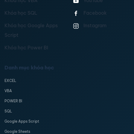
Khóa học VBA
YouTube
Khóa học SQL
Facebook
Khóa học Google Apps
Instagram
Script
Khóa học Power BI
Danh mục khóa học
EXCEL
VBA
POWER BI
SQL
Google Apps Script
Google Sheets