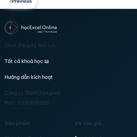
Previous
Click đăng ký học tại:
Tất cả khoá học
📖
Hướng dẫn kích hoạt
Công ty TNHH Zeitgeist
MST:
0315976395
Sản phẩm
Về tác giả