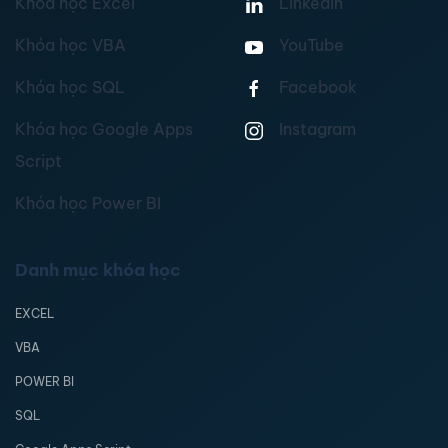
Khóa học Excel
Linkedin
Khóa học VBA
YouTube
Khóa học SQL
Facebook
Khóa học Google Apps
Instagram
Script
Khóa học Power BI
Danh mục khóa học
EXCEL
VBA
POWER BI
SQL