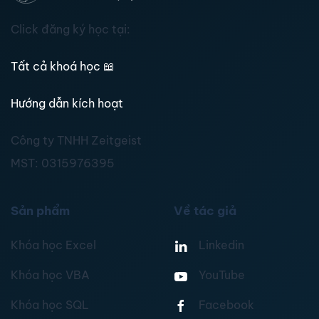
Click đăng ký học tại:
Tất cả khoá học
📖
Hướng dẫn kích hoạt
Công ty TNHH Zeitgeist
MST:
0315976395
Sản phẩm
Về tác giả
Khóa học Excel
Linkedin
Khóa học VBA
YouTube
Khóa học SQL
Facebook