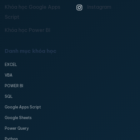
Khóa học Google Apps
Instagram
Script
Khóa học Power BI
Danh mục khóa học
EXCEL
VBA
POWER BI
SQL
Google Apps Script
Google Sheets
Power Query
Python