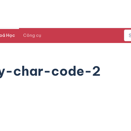
oá Học
Công cụ
y-char-code-2