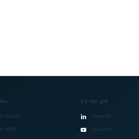
hẩm
Về tác giả
ọc Excel
Linkedin
ọc VBA
YouTube