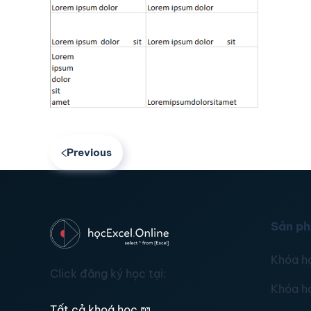
Previous
Sản p
Khóa h
Click đăng ký học tại:
Khóa h
Tất cả khoá học
📖