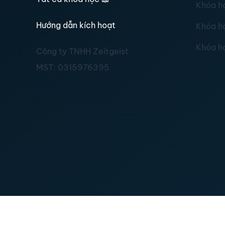
Khóa h
Hướng dẫn kích hoạt
Khóa h
Khóa h
Công ty TNHH Zeitgeist
MST:
0315976395