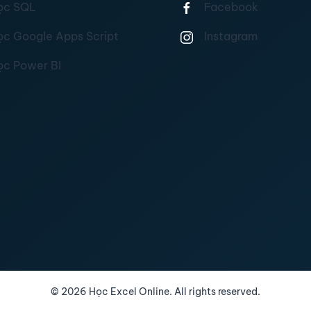
ọc SQL
Facebook
ọc Google Apps Script
Instagram
ọc Power BI
©
2026
Học Excel Online. All rights reserved.