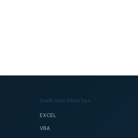
Danh mục khóa học
EXCEL
VBA