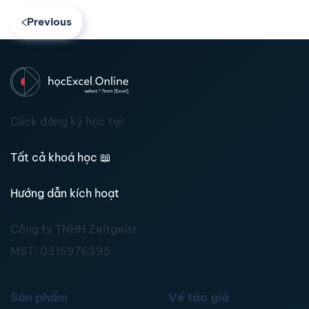
Previous
Click đăng ký học tại:
Tất cả khoá học
📖
Hướng dẫn kích hoạt
Công ty TNHH Zeitgeist
MST:
0315976395
Sản phẩm
Về tác giả