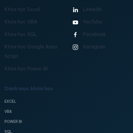
Khóa học Excel
Linkedin
Khóa học VBA
YouTube
Khóa học SQL
Facebook
Khóa học Google Apps
Instagram
Script
Khóa học Power BI
Danh mục khóa học
EXCEL
VBA
POWER BI
SQL