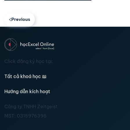
Previous
Click đăng ký học tại:
Tất cả khoá học
📖
Hướng dẫn kích hoạt
Công ty TNHH Zeitgeist
MST:
0315976395