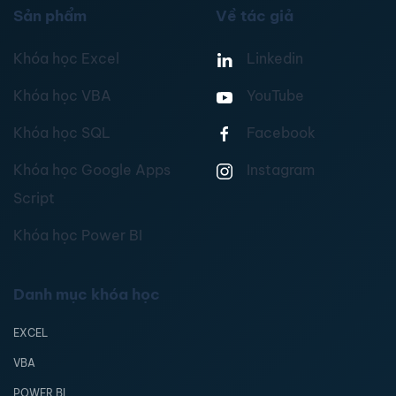
Sản phẩm
Về tác giả
Khóa học Excel
Linkedin
Khóa học VBA
YouTube
Khóa học SQL
Facebook
Khóa học Google Apps
Instagram
Script
Khóa học Power BI
Danh mục khóa học
EXCEL
VBA
POWER BI