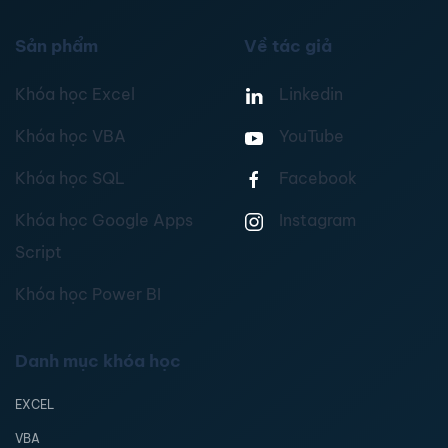
Sản phẩm
Về tác giả
Khóa học Excel
Linkedin
Khóa học VBA
YouTube
Khóa học SQL
Facebook
Khóa học Google Apps
Instagram
Script
Khóa học Power BI
Danh mục khóa học
EXCEL
VBA