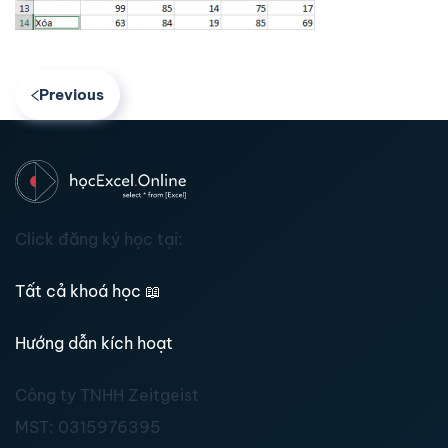
Previous
Click đăng ký học tại:
Tất cả khoá học
📖
Hướng dẫn kích hoạt
Công ty TNHH Zeitgeist
MST:
0315976395