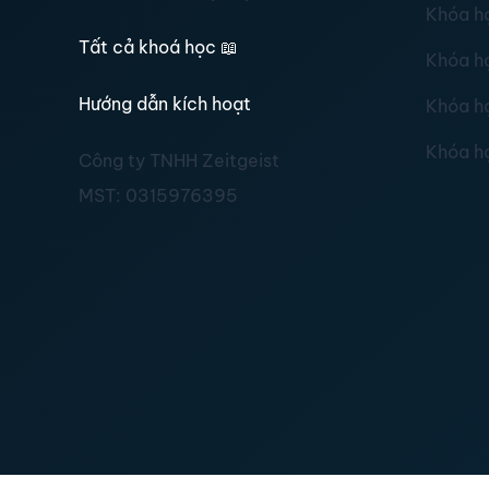
Khóa h
Tất cả khoá học
📖
Khóa h
Hướng dẫn kích hoạt
Khóa h
Khóa h
Công ty TNHH Zeitgeist
MST:
0315976395