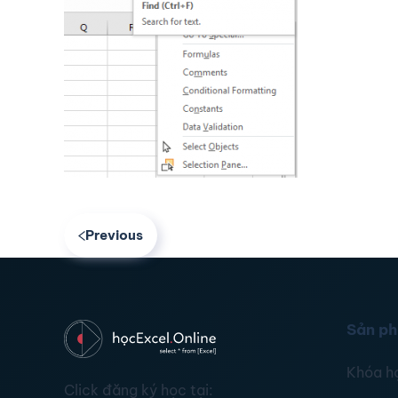
Previous
Sản p
Khóa h
Click đăng ký học tại: