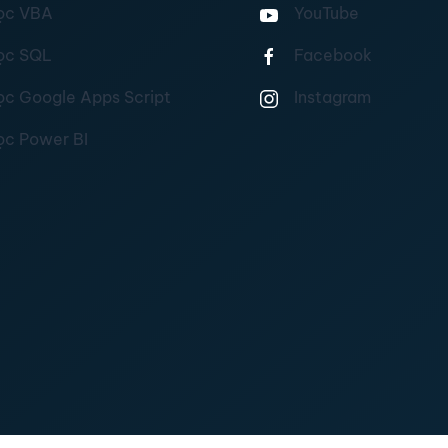
ọc VBA
YouTube
ọc SQL
Facebook
ọc Google Apps Script
Instagram
ọc Power BI