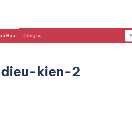
oá Học
Công cụ
dieu-kien-2