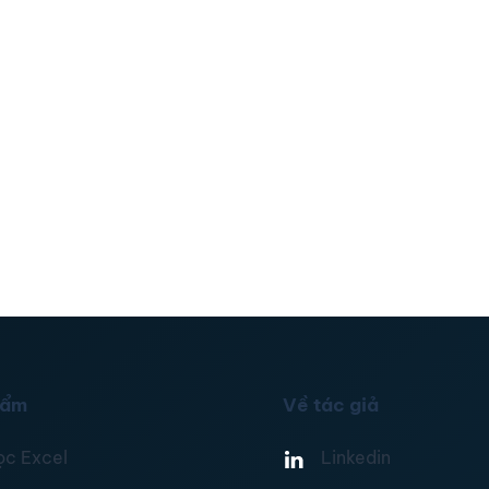
hẩm
Về tác giả
ọc Excel
Linkedin