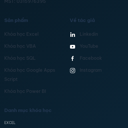
MST:
0315976395
Sản phẩm
Về tác giả
Khóa học Excel
Linkedin
Khóa học VBA
YouTube
Khóa học SQL
Facebook
Khóa học Google Apps
Instagram
Script
Khóa học Power BI
Danh mục khóa học
EXCEL