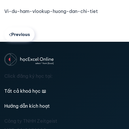
Vi-du-ham-vlookup-huong-dan-chi-tiet
Previous
Click đăng ký học tại:
Tất cả khoá học
📖
Hướng dẫn kích hoạt
Công ty TNHH Zeitgeist