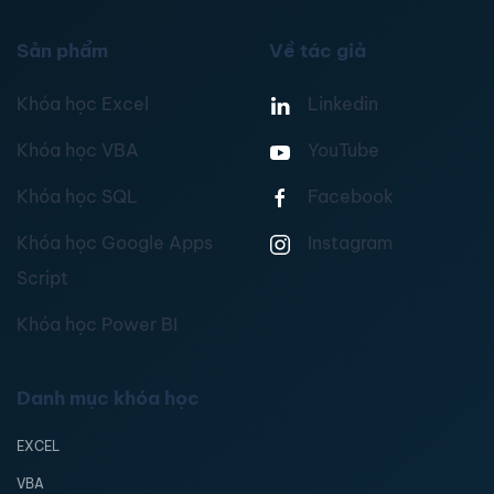
Sản phẩm
Về tác giả
Khóa học Excel
Linkedin
Khóa học VBA
YouTube
Khóa học SQL
Facebook
Khóa học Google Apps
Instagram
Script
Khóa học Power BI
Danh mục khóa học
EXCEL
VBA