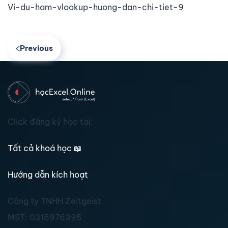
Vi-du-ham-vlookup-huong-dan-chi-tiet-9
Previous
Click đăng ký học tại:
Tất cả khoá học
📖
Hướng dẫn kích hoạt
Công ty TNHH Zeitgeist
MST:
0315976395