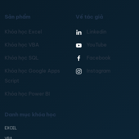
Sản phẩm
Về tác giả
Khóa học Excel
Linkedin
Khóa học VBA
YouTube
Khóa học SQL
Facebook
Khóa học Google Apps
Instagram
Script
Khóa học Power BI
Danh mục khóa học
EXCEL
VBA