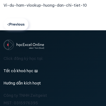
Vi-du-ham-vlookup-huong-dan-chi-tiet-10
Previous
Click đăng ký học tại:
Tất cả khoá học
📖
Hướng dẫn kích hoạt
Công ty TNHH Zeitgeist
MST:
0315976395