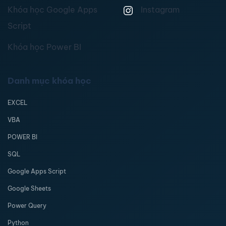
Khóa học Google Apps
Instagram
Script
Khóa học Power BI
Danh mục khóa học
EXCEL
VBA
POWER BI
SQL
Google Apps Script
Google Sheets
Power Query
Python