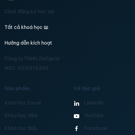
Click đăng ký học tại:
Tất cả khoá học
📖
Hướng dẫn kích hoạt
Công ty TNHH Zeitgeist
MST:
0315976395
Sản phẩm
Về tác giả
Khóa học Excel
Linkedin
Khóa học VBA
YouTube
Khóa học SQL
Facebook