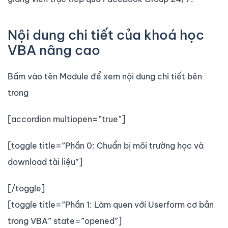
Nội dung chi tiết của khoá học
VBA nâng cao
Bấm vào tên Module để xem nội dung chi tiết bên
trong
[accordion multiopen=”true”]
[toggle title=”Phần 0: Chuẩn bị môi trường học và
download tài liệu”]
[/toggle]
[toggle title=”Phần 1: Làm quen với Userform cơ bản
trong VBA” state=”opened”]