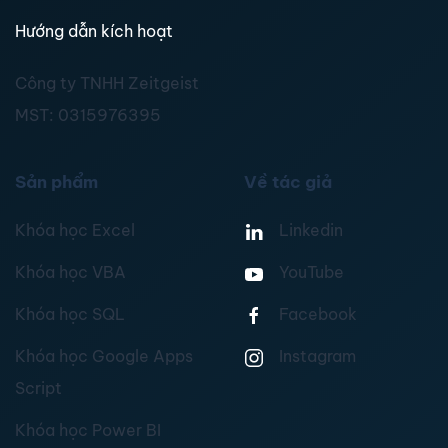
Hướng dẫn kích hoạt
Công ty TNHH Zeitgeist
MST:
0315976395
Sản phẩm
Về tác giả
Khóa học Excel
Linkedin
Khóa học VBA
YouTube
Khóa học SQL
Facebook
Khóa học Google Apps
Instagram
Script
Khóa học Power BI