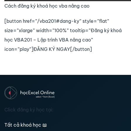
Cách đăng ký khoá học vba nâng cao
[button href=”/vba201#dang-ky” style=”flat”
size=”xlarge” width=”100%” tooltip=”Đăng ký khoá
học VBA201 – Lập trình VBA nâng cao”
icon=”play”]ĐĂNG KÝ NGAY[/button]
Click đăng ký học tại:
Tất cả khoá học
📖