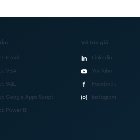
hẩm
Về tác giả
ọc Excel
Linkedin
ọc VBA
YouTube
ọc SQL
Facebook
ọc Google Apps Script
Instagram
ọc Power BI