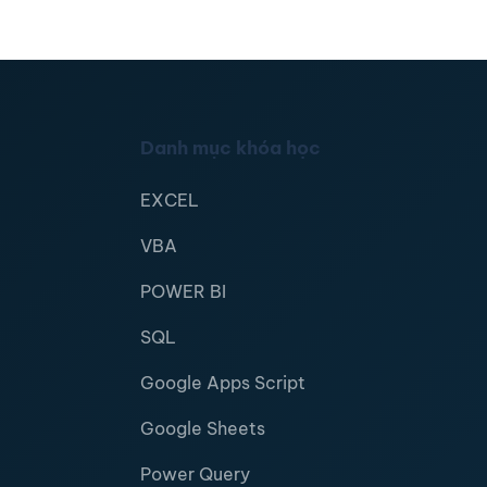
Danh mục khóa học
EXCEL
VBA
POWER BI
SQL
Google Apps Script
Google Sheets
Power Query