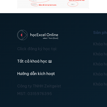
Sản p
Khóa h
Click đăng ký học tại:
Khóa h
Tất cả khoá học
📖
Khóa h
Hướng dẫn kích hoạt
Khóa h
Khóa h
Công ty TNHH Zeitgeist
MST:
0315976395