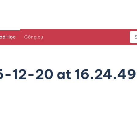
oá Học
Công cụ
6-12-20 at 16.24.49