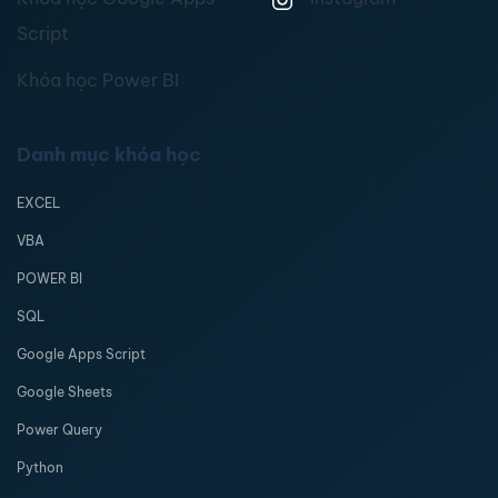
Script
Khóa học Power BI
Danh mục khóa học
EXCEL
VBA
POWER BI
SQL
Google Apps Script
Google Sheets
Power Query
Python