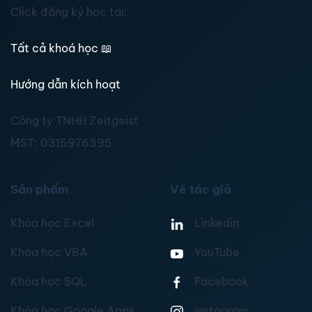
Click đăng ký học tại:
Tất cả khoá học
📖
Hướng dẫn kích hoạt
Công ty TNHH Zeitgeist
MST:
0315976395
Sản phẩm
Về tác giả
Khóa học Excel
Linkedin
Khóa học VBA
YouTube
Khóa học SQL
Facebook
Khóa học Google Apps
Instagram