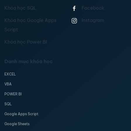
Khóa học SQL
Facebook
Khóa học Google Apps
Instagram
Script
Khóa học Power BI
Danh mục khóa học
EXCEL
VBA
POWER BI
SQL
Google Apps Script
Google Sheets