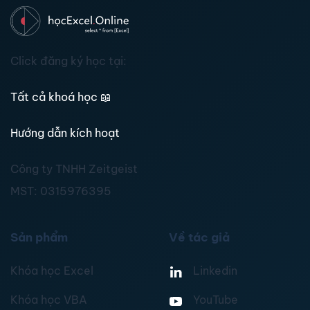
Click đăng ký học tại:
Tất cả khoá học
📖
Hướng dẫn kích hoạt
Công ty TNHH Zeitgeist
MST:
0315976395
Sản phẩm
Về tác giả
Khóa học Excel
Linkedin
Khóa học VBA
YouTube