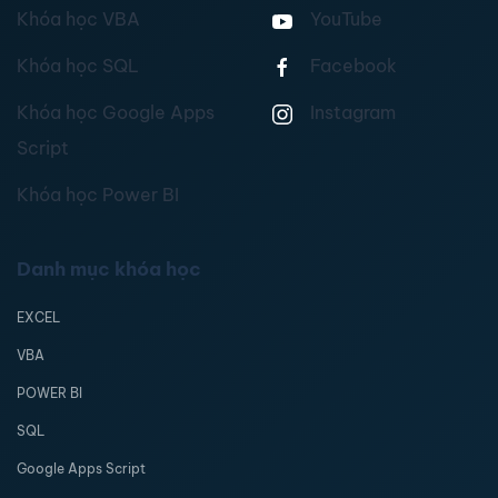
Khóa học VBA
YouTube
Khóa học SQL
Facebook
Khóa học Google Apps
Instagram
Script
Khóa học Power BI
Danh mục khóa học
EXCEL
VBA
POWER BI
SQL
Google Apps Script