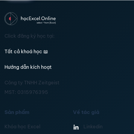
Click đăng ký học tại:
Tất cả khoá học
📖
Hướng dẫn kích hoạt
Công ty TNHH Zeitgeist
MST:
0315976395
Sản phẩm
Về tác giả
Khóa học Excel
Linkedin