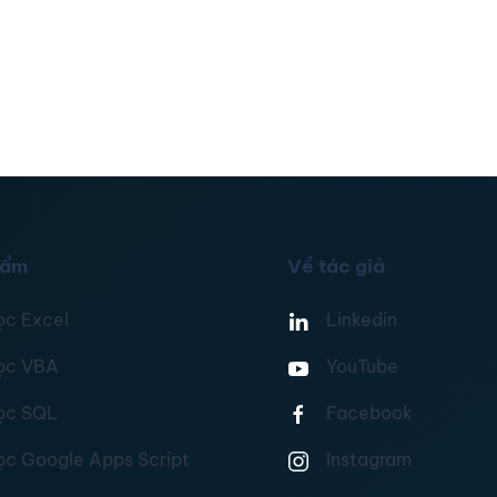
hẩm
Về tác giả
ọc Excel
Linkedin
ọc VBA
YouTube
ọc SQL
Facebook
ọc Google Apps Script
Instagram