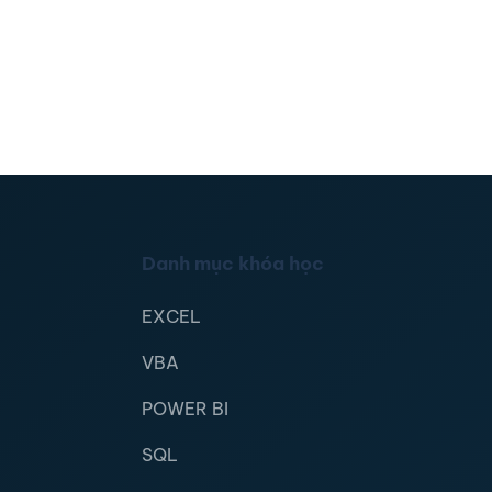
Danh mục khóa học
EXCEL
VBA
POWER BI
SQL