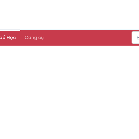
oá Học
Công cụ