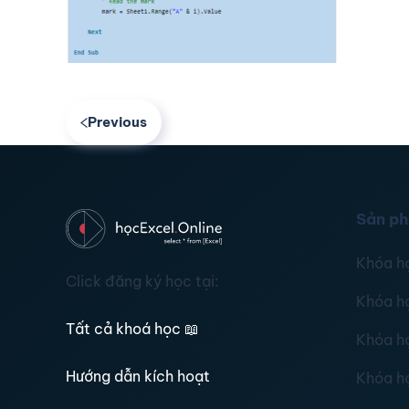
Previous
Sản p
Khóa h
Click đăng ký học tại:
Khóa h
Tất cả khoá học
📖
Khóa h
Hướng dẫn kích hoạt
Khóa h