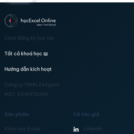
Click đăng ký học tại:
Tất cả khoá học
📖
Hướng dẫn kích hoạt
Công ty TNHH Zeitgeist
MST:
0315976395
Sản phẩm
Về tác giả
Khóa học Excel
Linkedin