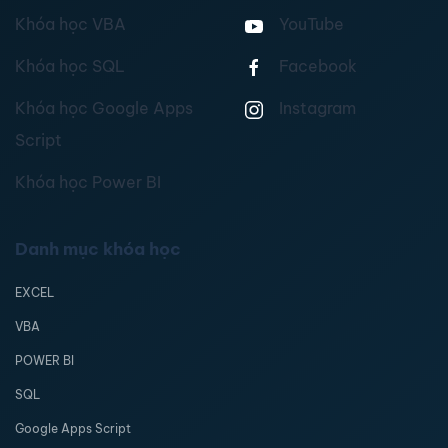
Khóa học VBA
YouTube
Khóa học SQL
Facebook
Khóa học Google Apps
Instagram
Script
Khóa học Power BI
Danh mục khóa học
EXCEL
VBA
POWER BI
SQL
Google Apps Script