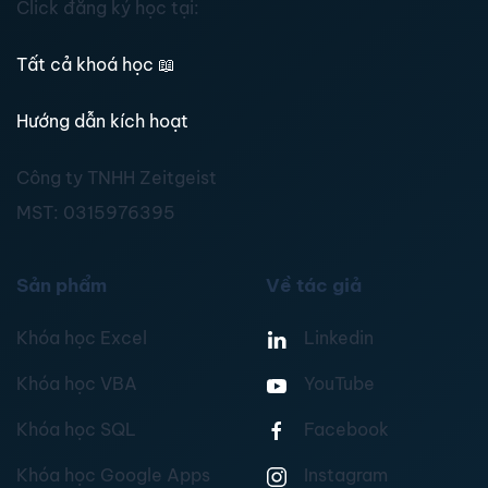
Click đăng ký học tại:
Tất cả khoá học
📖
Hướng dẫn kích hoạt
Công ty TNHH Zeitgeist
MST:
0315976395
Sản phẩm
Về tác giả
Khóa học Excel
Linkedin
Khóa học VBA
YouTube
Khóa học SQL
Facebook
Khóa học Google Apps
Instagram