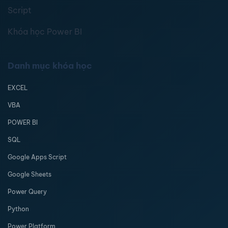
Script
Khóa học Power BI
Danh mục khóa học
EXCEL
VBA
POWER BI
SQL
Google Apps Script
Google Sheets
Power Query
Python
Power Platform